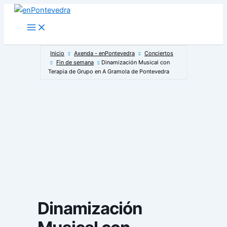
Ir
al
Main
Menu
contenido
Inicio
Axenda - enPontevedra
Conciertos
Fin de semana
Dinamización Musical con
Terapia de Grupo en A Gramola de Pontevedra
Dinamización