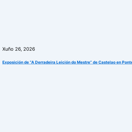
Xuño 26, 2026
Exposición de “A Derradeira Leición do Mestre” de Castelao en Pon