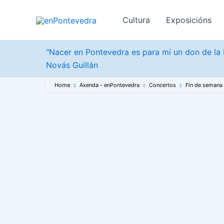
Ir
ao
Cultura
Exposicións
contido
"Nacer en Pontevedra es para mí un don de la b
Novás Guillán
Home
Axenda - enPontevedra
Concertos
Fin de semana