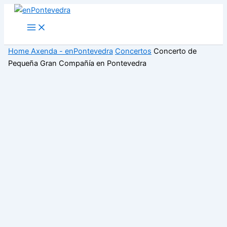
Ir
ao
Main
Menu
contido
Home
Axenda - enPontevedra
Concertos
Concerto de
Pequeña Gran Compañía en Pontevedra