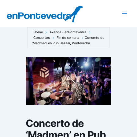
Ir
ao
Main
contido
Men
Home
Axenda - enPontevedra
Concertos
Fin de semana
Concerto de
‘Madmen’ en Pub Bazaar, Pontevedra
Concerto de
‘Madmen’ en Pub