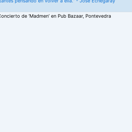
antes pensando en volver a ella." - José Echegaray
Concierto de ‘Madmen’ en Pub Bazaar, Pontevedra