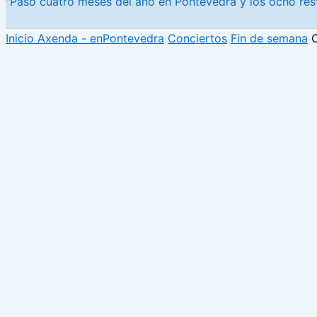
"Paso cuatro meses del año en Pontevedra y los ocho rest
Inicio
Axenda - enPontevedra
Conciertos
Fin de semana