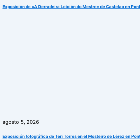
Exposición de «A Derradeira Leición do Mestre» de Castelao en Pon
agosto 5, 2026
Exposición fotográfica de Teri Torres en el Mosteiro de Lérez en Po