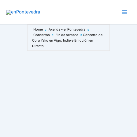
Ir
ao
Main
contido
Men
Home
Axenda - enPontevedra
Concertos
Fin de semana
Concerto de
Cora Yako en Vigo: Indie e Emoción en
Directo