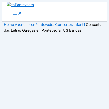
Ir
ao
Main
Menu
contido
Home
Axenda - enPontevedra
Concertos
Infantil
Concerto
das Letras Galegas en Pontevedra: A 3 Bandas