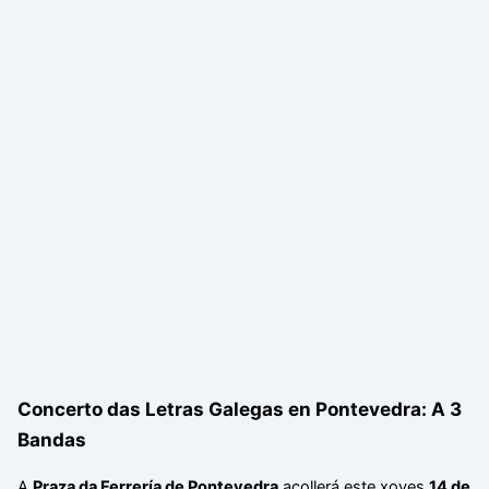
Concerto das Letras Galegas en Pontevedra: A 3
Bandas
A
Praza da Ferrería de Pontevedra
acollerá este xoves
14 de