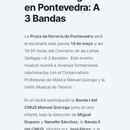
en Pontevedra: A
3 Bandas
La
Praza da Ferrería de Pontevedra
será
el escenario este jueves
14 de mayo
a las
19:30 horas del
Concierto de las Letras
Gallegas «A 3 Bandas»
. Este evento
musical reunirá a diversas formaciones
relacionadas con el Conservatorio
Profesional de Música Manuel Quiroga y la
Unión Musical de Tenorio.
En el recital participarán la
Banda I del
CMUS Manuel Quiroga
junto al coro
infantil, bajo la dirección de
Miguel
Dopazo
y
Nanette Sánchez
; la
Banda II
del CMUS
, dirigida por
José Pérez
; y la