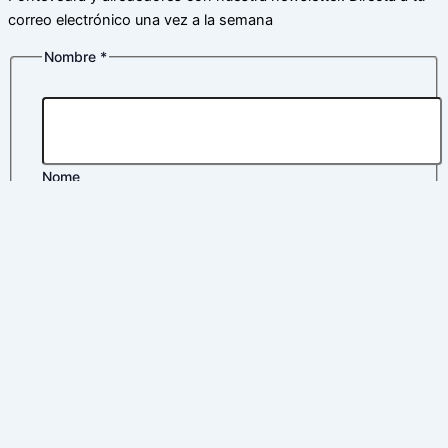
correo electrónico una vez a la semana
Nombre
*
Nome
Apelidos
privacidad
Correo electrónico
*
Correo
Política
Política de privacidad
*