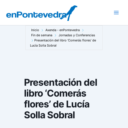
Ir
al
Main
contenido
Men
Inicio
Axenda - enPontevedra
Fin de semana
Jornadas y Conferencias
Presentación del libro ‘Comerás flores’ de
Lucía Solla Sobral
Presentación del
libro ‘Comerás
flores’ de Lucía
Solla Sobral