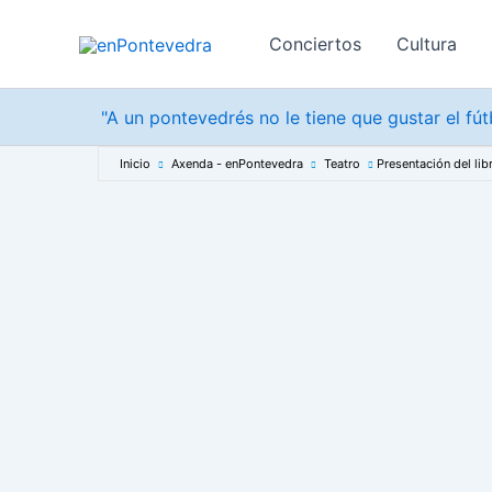
Ir
al
Conciertos
Cultura
contenido
"A un pontevedrés no le tiene que gustar el fú
Inicio
Axenda - enPontevedra
Teatro
Presentación del lib