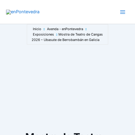
Ir
al
Main
contenido
Men
Inicio
Axenda - enPontevedra
Exposiciones
Mostra de Teatro de Cangas
2026 – Ubasute de Berrobambán en Galicia