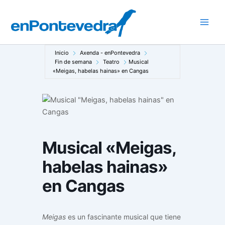
Ir
al
Main
contenido
Men
Inicio
Axenda - enPontevedra
Fin de semana
Teatro
Musical
«Meigas, habelas hainas» en Cangas
Musical «Meigas,
habelas hainas»
en Cangas
Meigas
es un fascinante musical que tiene