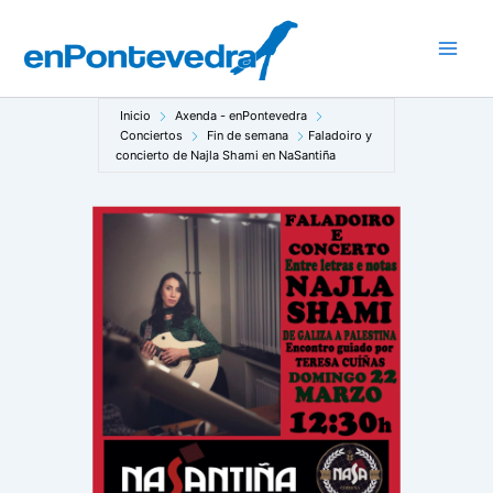
Ir
al
Main
contenido
Men
Inicio
Axenda - enPontevedra
Conciertos
Fin de semana
Faladoiro y
concierto de Najla Shami en NaSantiña