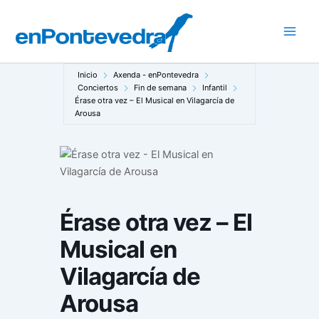
Ir
al
Main
contenido
Men
Inicio
Axenda - enPontevedra
Conciertos
Fin de semana
Infantil
Érase otra vez – El Musical en Vilagarcía de
Arousa
Érase otra vez – El
Musical en
Vilagarcía de
Arousa