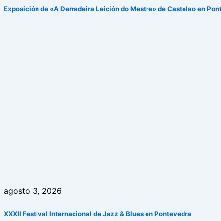
Exposición de «A Derradeira Leición do Mestre» de Castelao en Pon
agosto 3, 2026
XXXII Festival Internacional de Jazz & Blues en Pontevedra