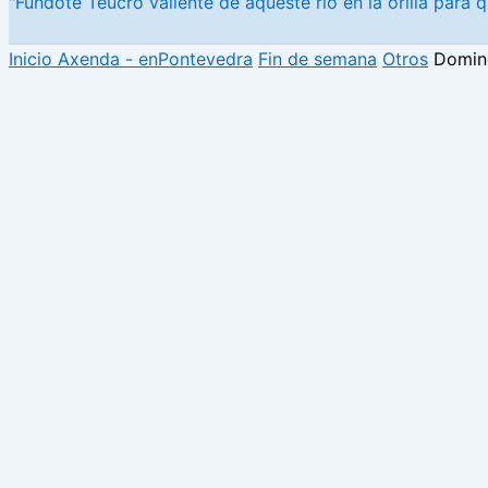
"Fundote Teucro valiente de aqueste río en la orilla para q
Inicio
Axenda - enPontevedra
Fin de semana
Otros
Domin