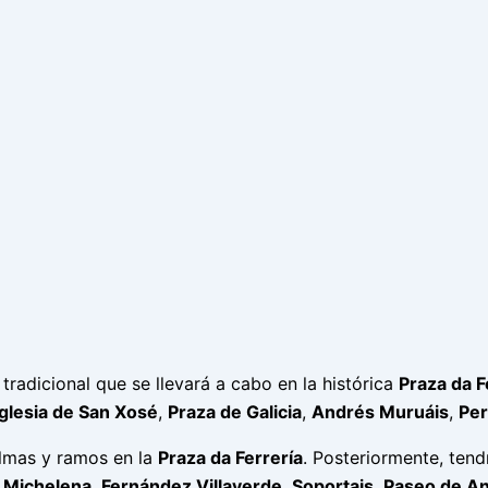
tradicional que se llevará a cabo en la histórica
Praza da F
Iglesia de San Xosé
,
Praza de Galicia
,
Andrés Muruáis
,
Per
palmas y ramos en la
Praza da Ferrería
. Posteriormente, tend
,
Michelena
,
Fernández Villaverde
,
Soportais
,
Paseo de An