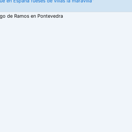
ue en España fueses de villas la maravilla"
go de Ramos en Pontevedra