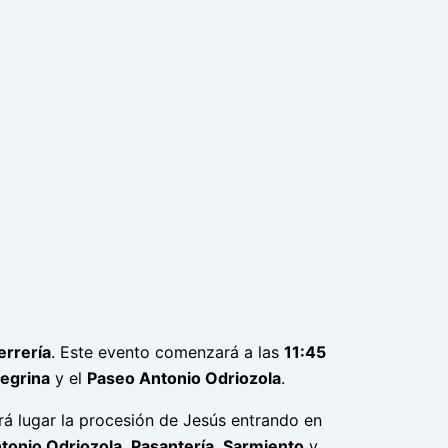
errería
. Este evento comenzará a las
11:45
egrina
y el
Paseo Antonio Odriozola
.
rá lugar la procesión de Jesús entrando en
tonio Odriozola
,
Pasantería
,
Sarmiento
y