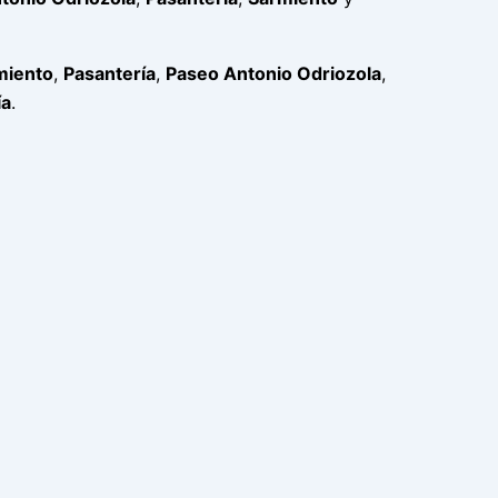
miento
,
Pasantería
,
Paseo Antonio Odriozola
,
ía
.