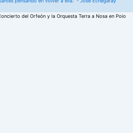
antes pensando en volver a ella." - José Echegaray
oncierto del Orfeón y la Orquesta Terra a Nosa en Poio