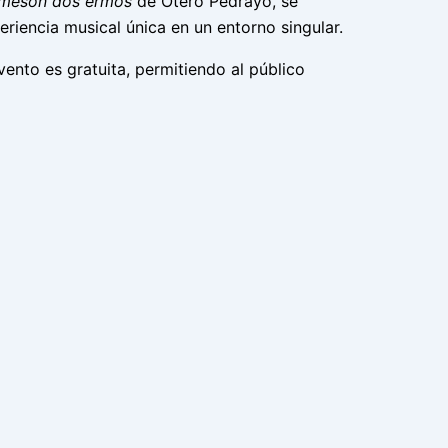
mesón dos ermos
de Otero Pedrayo, se
riencia musical única en un entorno singular.
evento es gratuita, permitiendo al público