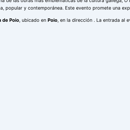
una de las obras más emblemáticas de la cultura gallega,
O 
ca, popular y contemporánea. Este evento promete una expe
 de Poio
, ubicado en
Poio
, en la dirección
. La entrada al 