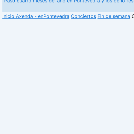
"Paso cuatro meses del año en Pontevedra y los ocho rest
Inicio
Axenda - enPontevedra
Conciertos
Fin de semana
C