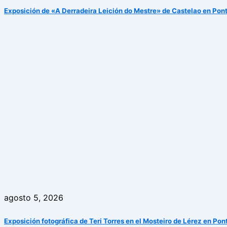
Exposición de «A Derradeira Leición do Mestre» de Castelao en Pon
agosto 5, 2026
Exposición fotográfica de Teri Torres en el Mosteiro de Lérez en Po