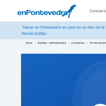
Ir
al
Conciert
contenido
"Nacer en Pontevedra es para mí un don de la b
Novás Guillán
Inicio
Axenda - enPontevedra
Conciertos
Fin de sema