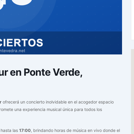
ur en Ponte Verde,
r
ofrecerá un concierto inolvidable en el acogedor espacio
promete una experiencia musical única para todos los
 hasta las
17:00
, brindando horas de música en vivo donde el