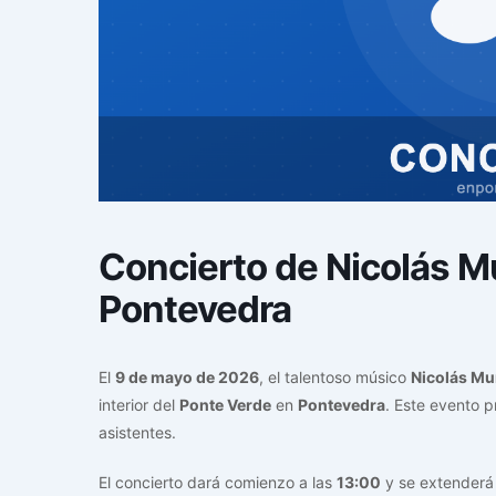
Concierto de Nicolás M
Pontevedra
El
9 de mayo de 2026
, el talentoso músico
Nicolás Mu
interior del
Ponte Verde
en
Pontevedra
. Este evento 
asistentes.
El concierto dará comienzo a las
13:00
y se extenderá