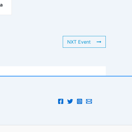
ra
NXT Event