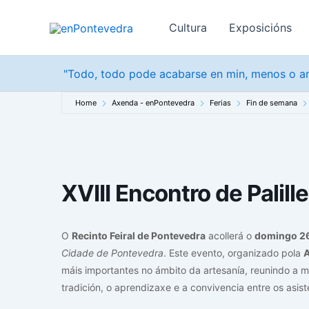
Ir
ao
Cultura
Exposicións
contido
"Todo, todo pode acabarse en min, menos o am
Home
Axenda - enPontevedra
Ferias
Fin de semana
XVIII Encontro de Palil
O
Recinto Feiral de Pontevedra
acollerá o
domingo 26
Cidade de Pontevedra
. Este evento, organizado pola
A
máis importantes no ámbito da artesanía, reunindo a 
tradición, o aprendizaxe e a convivencia entre os asist