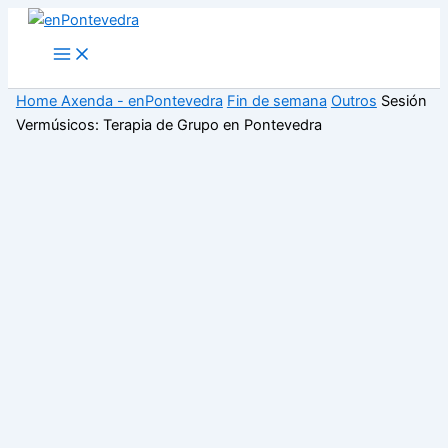
Ir
ao
Main
Menu
contido
Home
Axenda - enPontevedra
Fin de semana
Outros
Sesión
Vermúsicos: Terapia de Grupo en Pontevedra