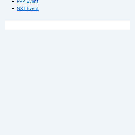
PRV Event
NXT Event