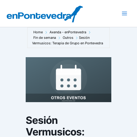
Ir
ao
Main
contido
Men
Home
Axenda - enPontevedra
Fin de semana
Outros
Sesión
Vermusicos: Terapia de Grupo en Pontevedra
Sesión
Vermusicos: