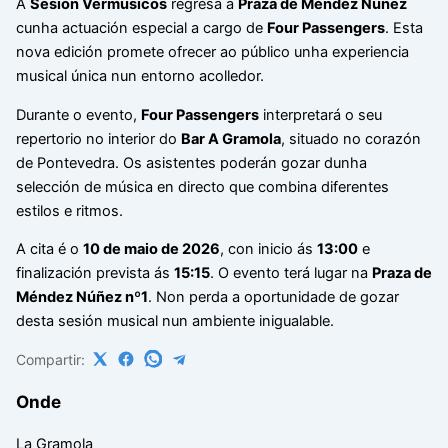
A
Sesión Vermusicos
regresa á
Praza de Méndez Núñez
cunha actuación especial a cargo de
Four Passengers
. Esta
nova edición promete ofrecer ao público unha experiencia
musical única nun entorno acolledor.
Durante o evento,
Four Passengers
interpretará o seu
repertorio no interior do
Bar A Gramola
, situado no corazón
de Pontevedra. Os asistentes poderán gozar dunha
selección de música en directo que combina diferentes
estilos e ritmos.
A cita é o
10 de maio de 2026
, con inicio ás
13:00
e
finalización prevista ás
15:15
. O evento terá lugar na
Praza de
Méndez Núñez nº1
. Non perda a oportunidade de gozar
desta sesión musical nun ambiente inigualable.
Compartir:
Onde
La Gramola