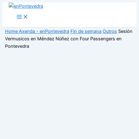
Ir
ao
Main
Menu
contido
Home
Axenda - enPontevedra
Fin de semana
Outros
Sesión
Vermusicos en Méndez Núñez con Four Passengers en
Pontevedra