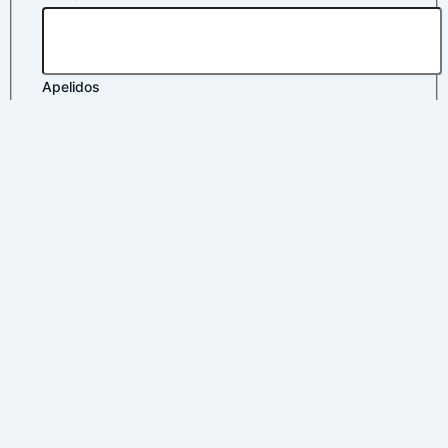
Apelidos
Correo electrónico
*
Política de privacidad
*
electrónico
Correo
Nombre
Acepto la
política de privacidad
Enviar
×