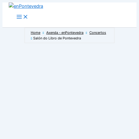
Ir
ao
Main
Menu
contido
Home
Axenda - enPontevedra
Concertos
Salón do Libro de Pontevedra