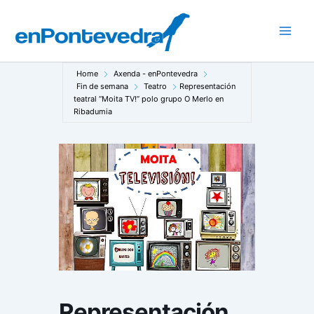
Ir
ao
Main
contido
Men
Home
Axenda - enPontevedra
Fin de semana
Teatro
Representación
teatral “Moita TV!” polo grupo O Merlo en
Ribadumia
Representación