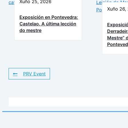
Xuño 25, 2026
Xuño 26,
Exposición en Pontevedra:
Castelao. A última lección
Exposició
do mestre
Derradeir
Mestre” d
Ponteved
PRV Event