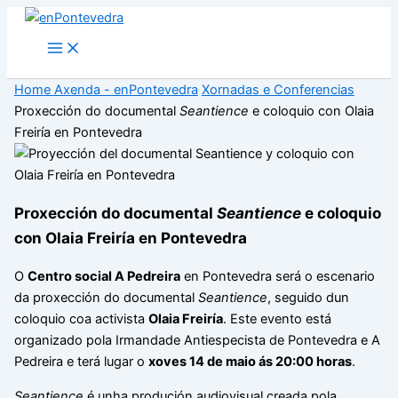
Ir
ao
Main
Menu
contido
Home
Axenda - enPontevedra
Xornadas e Conferencias
Proxección do documental
Seantience
e coloquio con Olaia
Freiría en Pontevedra
Proxección do documental
Seantience
e coloquio
con Olaia Freiría en Pontevedra
O
Centro social A Pedreira
en Pontevedra será o escenario
da proxección do documental
Seantience
, seguido dun
coloquio coa activista
Olaia Freiría
. Este evento está
organizado pola Irmandade Antiespecista de Pontevedra e A
Pedreira e terá lugar o
xoves 14 de maio ás 20:00 horas
.
Seantience
é unha produción audiovisual creada pola