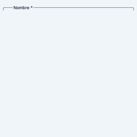
Nombre
*
Nome
Apelidos
Correo electrónico
*
Política de privacidad
*
Política
*
Nombre