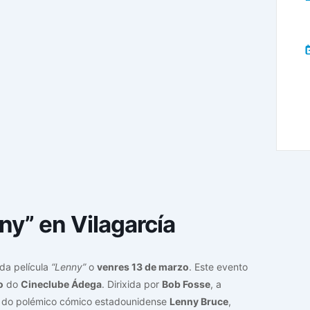
ny” en Vilagarcía
da película
“Lenny”
o
venres 13 de marzo
. Este evento
o
do
Cineclube Ádega
. Dirixida por
Bob Fosse
, a
a do polémico cómico estadounidense
Lenny Bruce
,