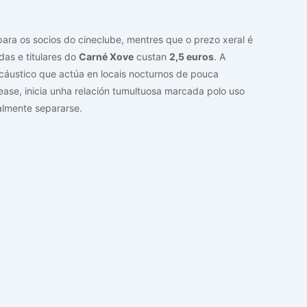
para os socios do cineclube, mentres que o prezo xeral é
as e titulares do
Carné Xove
custan
2,5 euros
. A
cáustico que actúa en locais nocturnos de pouca
tease, inicia unha relación tumultuosa marcada polo uso
almente separarse.