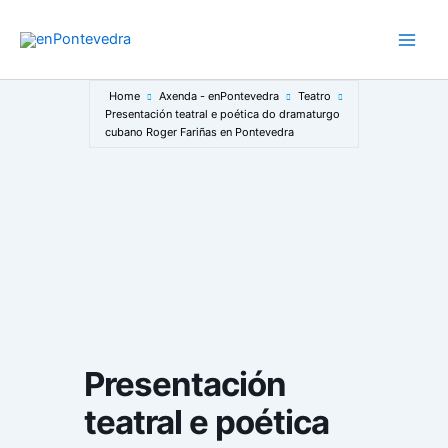
Ir
ao
Main
contido
Men
Home
Axenda - enPontevedra
Teatro
Presentación teatral e poética do dramaturgo
cubano Roger Fariñas en Pontevedra
Presentación
teatral e poética