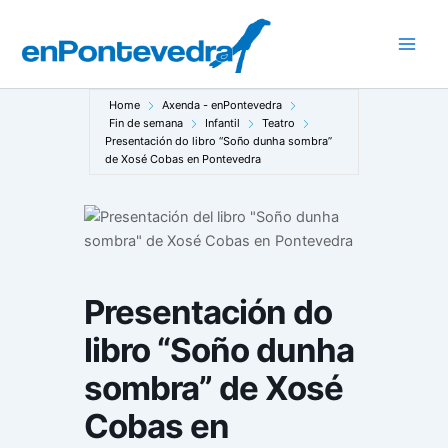
Ir
ao
Main
contido
Men
Home
Axenda - enPontevedra
Fin de semana
Infantil
Teatro
Presentación do libro “Soño dunha sombra”
de Xosé Cobas en Pontevedra
Presentación do
libro “Soño dunha
sombra” de Xosé
Cobas en