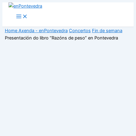
Ir
ao
Main
Menu
contido
Home
Axenda - enPontevedra
Concertos
Fin de semana
Presentación do libro “Razóns de peso” en Pontevedra