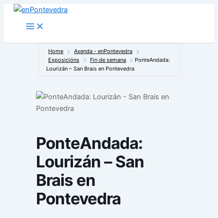
Ir
ao
Main
Menu
contido
Home
Axenda - enPontevedra
Exposicións
Fin de semana
PonteAndada:
Lourizán – San Brais en Pontevedra
PonteAndada:
Lourizán – San
Brais en
Pontevedra