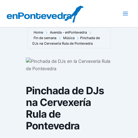
Ir
ao
Main
contido
Men
Home
Axenda - enPontevedra
Fin de semana
Música
Pinchada de
DJs na Cervexería Rula de Pontevedra
Pinchada de DJs
na Cervexería
Rula de
Pontevedra