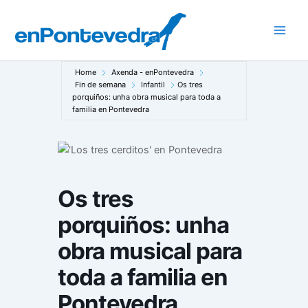
Ir
ao
Main
contido
Men
Home
Axenda - enPontevedra
Fin de semana
Infantil
Os tres
porquiños: unha obra musical para toda a
familia en Pontevedra
Os tres
porquiños: unha
obra musical para
toda a familia en
Pontevedra