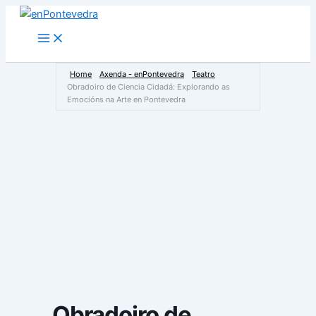
Ir
ao
Main
Menu
contido
Home
Axenda - enPontevedra
Teatro
Obradoiro de Ciencia Cidadá: Explorando as
Emocións na Arte en Pontevedra
Obradoiro de