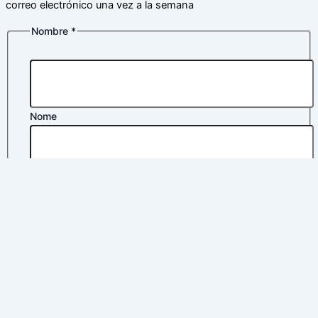
correo electrónico una vez a la semana
Nombre
*
Nome
Apelidos
Correo
Correo electrónico
*
electrónico
Política
Política de privacidad
*