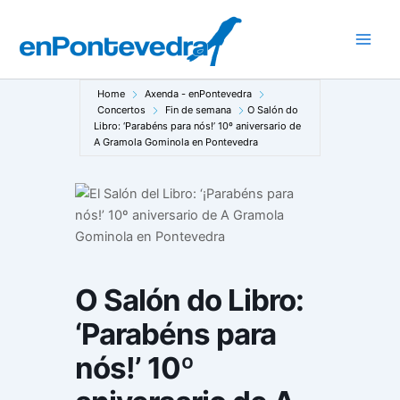
Ir
ao
Main
contido
Men
Home
Axenda - enPontevedra
Concertos
Fin de semana
O Salón do
Libro: ‘Parabéns para nós!’ 10º aniversario de
A Gramola Gominola en Pontevedra
O Salón do Libro:
‘Parabéns para
nós!’ 10º