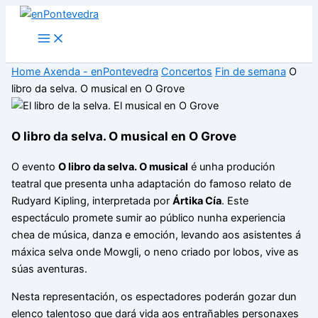
Ir
ao
Main
Menu
contido
Home
Axenda - enPontevedra
Concertos
Fin de semana
O
libro da selva. O musical en O Grove
O libro da selva. O musical en O Grove
O evento
O libro da selva. O musical
é unha produción
teatral que presenta unha adaptación do famoso relato de
Rudyard Kipling, interpretada por
Ártika Cía
. Este
espectáculo promete sumir ao público nunha experiencia
chea de música, danza e emoción, levando aos asistentes á
máxica selva onde Mowgli, o neno criado por lobos, vive as
súas aventuras.
Nesta representación, os espectadores poderán gozar dun
elenco talentoso que dará vida aos entrañables personaxes