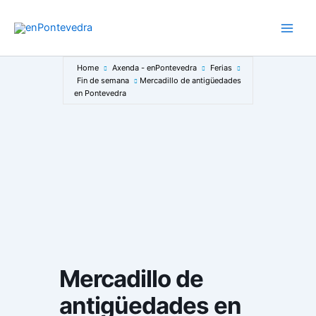
Ir
ao
Main
contido
Men
Home
Axenda - enPontevedra
Ferias
Fin de semana
Mercadillo de antigüedades
en Pontevedra
Mercadillo de
antigüedades en