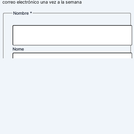
correo electrónico una vez a la semana
Nombre
*
Nome
Apelidos
Política
Correo electrónico
*
Nombre
privacidad
Política de privacidad
*