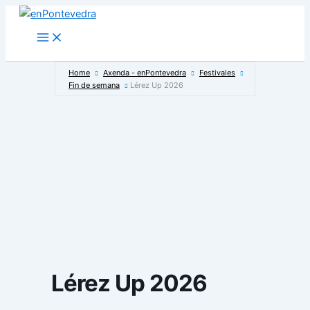
Ir
ao
Main
Menu
contido
Home
Axenda - enPontevedra
Festivales
Fin de semana
Lérez Up 2026
Lérez Up 2026