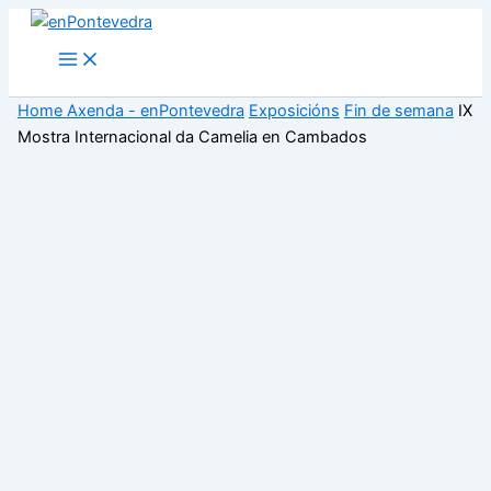
Ir
ao
Main
Menu
contido
Home
Axenda - enPontevedra
Exposicións
Fin de semana
IX
Mostra Internacional da Camelia en Cambados