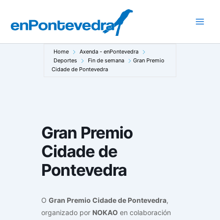
Ir
ao
Main
contido
Men
Home
Axenda - enPontevedra
Deportes
Fin de semana
Gran Premio
Cidade de Pontevedra
Gran Premio
Cidade de
Pontevedra
O
Gran Premio Cidade de Pontevedra
,
organizado por
NOKAO
en colaboración