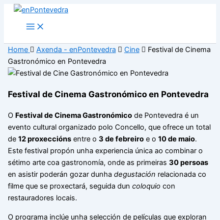
Ir
ao
Main
Menu
contido
Home
Axenda - enPontevedra
Cine
Festival de Cinema
Gastronómico en Pontevedra
Festival de Cinema Gastronómico en Pontevedra
O
Festival de Cinema Gastronómico
de Pontevedra é un
evento cultural organizado polo Concello, que ofrece un total
de
12 proxeccións
entre o
3 de febreiro
e o
10 de maio
.
Este festival propón unha experiencia única ao combinar o
sétimo arte coa gastronomía, onde as primeiras
30 persoas
en asistir poderán gozar dunha
degustación
relacionada co
filme que se proxectará, seguida dun
coloquio
con
restauradores locais.
O programa inclúe unha selección de películas que exploran