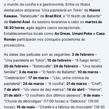
o mundo da cociña e a gastronomía. Entre os títulos
destacados atópanse
“Una pastelería en Tokio”
de
Naomi
Kawase
,
“Ratatouille”
de
Brad Bird
, e
“O festín de Babette”
de
Gabriel Axel
. As sesións levaranse a cabo os
martes ás
18:30 horas
, agás algúns casos excepcionais.
Establecementos locais como
As Greas
,
Umani Poke
e
Casa
Román
participarán nos coloquios posteriores ás
proxeccións.
As datas das películas son as seguintes:
3 de febreiro
–
“Una pastelería en Tokio”;
10 de febreiro
– “A fuego lento”;
20 de febreiro
– “Ratatouille”;
24 de febreiro
– “Una receita
familiar”;
3 de marzo
– “O festín de Babette”;
10 de marzo
–
“Celebración”;
17 de marzo
– “Lluc, unha crónica da
pastelería”;
24 de marzo
– “A cociña”;
21 de marzo
– “Chef”;
7 de abril
– “Un viaxe de dez metros”;
14 de abril
– “Hierve”;
21 de abril
– “O cociñeiro dos últimos desexos”;
9 de maio
–
“Chuvia de albóndigas” (17:00 horas) e “Delicioso” (19:00
horas);
16 de maio
– “Charlie e a fábrica de chocolate” (18:30