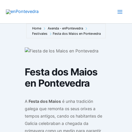
Ir
ao
Main
contido
Men
Home
Axenda - enPontevedra
Festivales
Festa dos Maios en Pontevedra
Festa dos Maios
en Pontevedra
A
Festa dos Maios
é unha tradición
galega que remonta os seus orixes a
tempos antigos, cando os habitantes de
Galicia celebraban a chegada da
primavera como un medio para garantir