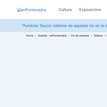
Ir
ao
Cultura
Exposicións
contido
"Fundote Teucro valiente de aqueste río en la o
Home
Axenda - enPontevedra
Fin de semana
Talleres