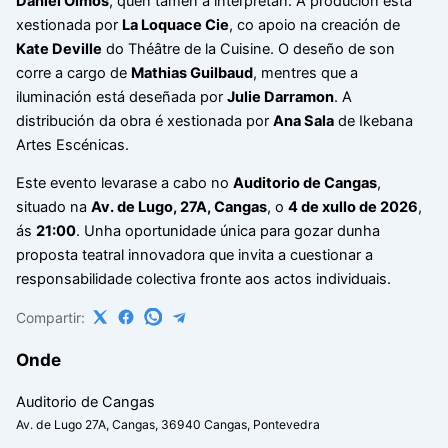
Daniel Olmos
, quen tamén a interpretan. A produción está
xestionada por
La Loquace Cie
, co apoio na creación de
Kate Deville
do Théâtre de la Cuisine. O deseño de son
corre a cargo de
Mathias Guilbaud
, mentres que a
iluminación está deseñada por
Julie Darramon
. A
distribución da obra é xestionada por
Ana Sala
de Ikebana
Artes Escénicas.
Este evento levarase a cabo no
Auditorio de Cangas
,
situado na
Av. de Lugo, 27A, Cangas
, o
4 de xullo de 2026
,
ás
21:00
. Unha oportunidade única para gozar dunha
proposta teatral innovadora que invita a cuestionar a
responsabilidade colectiva fronte aos actos individuais.
Compartir:
Onde
Auditorio de Cangas
Av. de Lugo 27A, Cangas, 36940 Cangas, Pontevedra