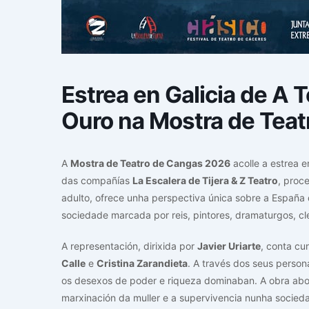
Estrea en Galicia de A T
Ouro na Mostra de Tea
A
Mostra de Teatro de Cangas 2026
acolle a estrea e
das compañías
La Escalera de Tijera & Z Teatro
, proc
adulto, ofrece unha perspectiva única sobre a España
sociedade marcada por reis, pintores, dramaturgos, cl
A representación, dirixida por
Javier Uriarte
, conta c
Calle
e
Cristina Zarandieta
. A través dos seus perso
os desexos de poder e riqueza dominaban. A obra abor
marxinación da muller e a supervivencia nunha socied