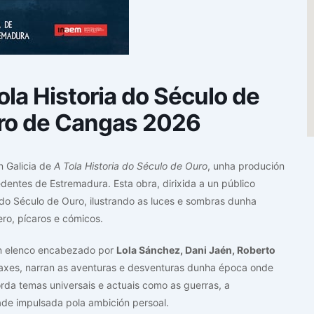
ola Historia do Século de
tro de Cangas 2026
n Galicia de
A Tola Historia do Século de Ouro
, unha produción
edentes de Estremadura. Esta obra, dirixida a un público
 do Século de Ouro, ilustrando as luces e sombras dunha
ero, pícaros e cómicos.
un elenco encabezado por
Lola Sánchez, Dani Jaén, Roberto
naxes, narran as aventuras e desventuras dunha época onde
da temas universais e actuais como as guerras, a
ade impulsada pola ambición persoal.