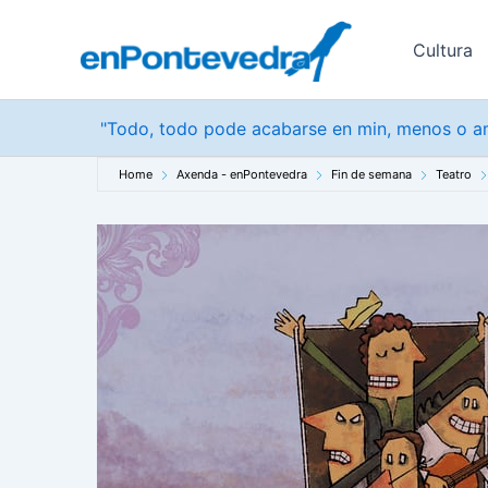
Ir
ao
Cultura
contido
"Todo, todo pode acabarse en min, menos o am
Home
Axenda - enPontevedra
Fin de semana
Teatro