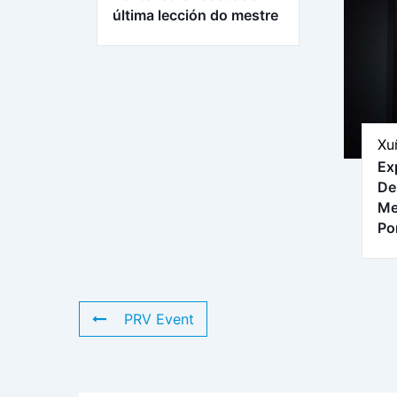
última lección do mestre
Xu
Ex
De
Me
Po
PRV Event