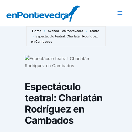
Ir
ao
Main
contido
Men
Home
Axenda - enPontevedra
Teatro
Espectáculo teatral: Charlatán Rodríguez
en Cambados
Espectáculo
teatral: Charlatán
Rodríguez en
Cambados