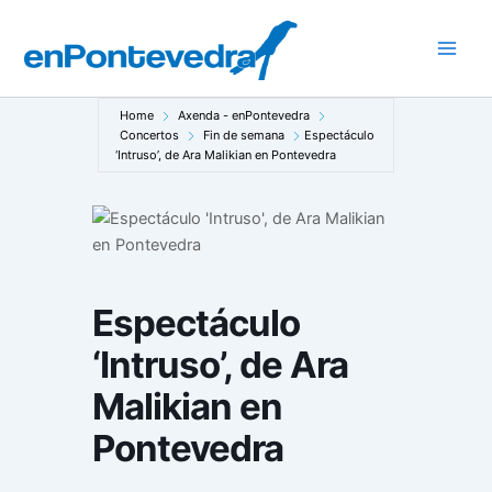
Ir
ao
Main
contido
Men
Home
Axenda - enPontevedra
Concertos
Fin de semana
Espectáculo
‘Intruso’, de Ara Malikian en Pontevedra
Espectáculo
‘Intruso’, de Ara
Malikian en
Pontevedra