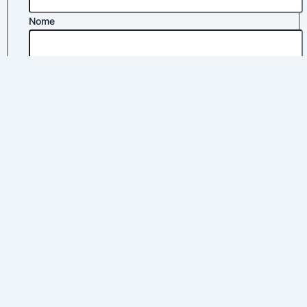
Nome
Apelidos
Correo electrónico
*
Política de privacidad
*
Acepto la
política de privacidad
Enviar