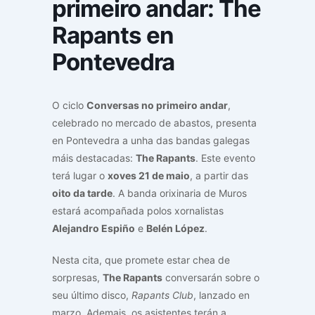
primeiro andar: The
Rapants en
Pontevedra
O ciclo
Conversas no primeiro andar
,
celebrado no mercado de abastos, presenta
en Pontevedra a unha das bandas galegas
máis destacadas:
The Rapants
. Este evento
terá lugar o
xoves 21 de maio
, a partir das
oito da tarde
. A banda orixinaria de Muros
estará acompañada polos xornalistas
Alejandro Espiño
e
Belén López
.
Nesta cita, que promete estar chea de
sorpresas,
The Rapants
conversarán sobre o
seu último disco,
Rapants Club
, lanzado en
marzo. Ademais, os asistentes terán a