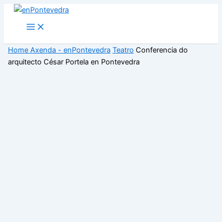
Ir
ao
Main
Menu
contido
Home
Axenda - enPontevedra
Teatro
Conferencia do
arquitecto César Portela en Pontevedra