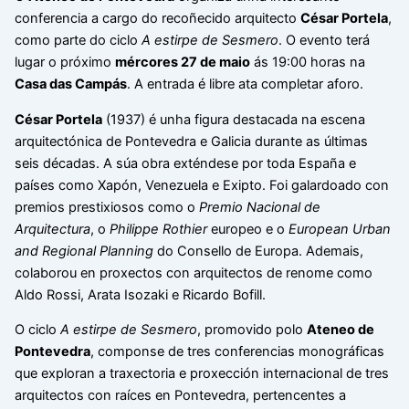
conferencia a cargo do recoñecido arquitecto
César Portela
,
como parte do ciclo
A estirpe de Sesmero
. O evento terá
lugar o próximo
mércores 27 de maio
ás 19:00 horas na
Casa das Campás
. A entrada é libre ata completar aforo.
César Portela
(1937) é unha figura destacada na escena
arquitectónica de Pontevedra e Galicia durante as últimas
seis décadas. A súa obra exténdese por toda España e
países como Xapón, Venezuela e Exipto. Foi galardoado con
premios prestixiosos como o
Premio Nacional de
Arquitectura
, o
Philippe Rothier
europeo e o
European Urban
and Regional Planning
do Consello de Europa. Ademais,
colaborou en proxectos con arquitectos de renome como
Aldo Rossi, Arata Isozaki e Ricardo Bofill.
O ciclo
A estirpe de Sesmero
, promovido polo
Ateneo de
Pontevedra
, componse de tres conferencias monográficas
que exploran a traxectoria e proxección internacional de tres
arquitectos con raíces en Pontevedra, pertencentes a